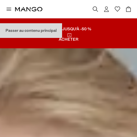
SOLDES
JUSQU'À -50 %
Passer au contenu principal
ACHETER