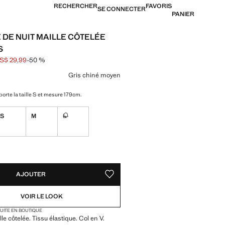
RECHERCHER
FAVORIS
SE CONNECTER
PANIER
 DE NUIT MAILLE CÔTELÉE
S
S$ 29,99
-50 %
barré [US$ 59,99 ]
[US$ 29,99 ]
ne couleur
Gris chiné moyen
orte la taille S et mesure 179cm.
S
M
L
Non disponible. Je le veux !
TÉS !
LE. JE LE VEUX !
AJOUTER
AJOUTER AUX FAVORIS
VOIR LE LOOK
TUITE EN BOUTIQUE
le côtelée. Tissu élastique. Col en V.