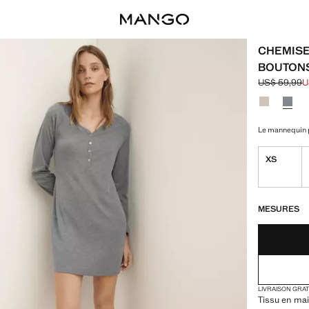
CHEMISE
BOUTON
US$ 59,99
U
Prix initial 
Prix actuel 
Choisissez u
Le mannequin p
XS
DERNIÈRES UNI
NON DISPONIB
MESURES
LIVRAISON GRA
Tissu en mail