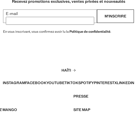
Recevez promotions exclusives, ventes privées et nouveautés
E-mail
M’INSCRIRE
En vous inscrivant, vous confirmez avoir lu la
Politique de confidentialité
.
HAÏTI
INSTAGRAM
FACEBOOK
YOUTUBE
TIKTOK
SPOTIFY
PINTEREST
X
LINKEDIN
PRESSE
EZ MANGO
SITE MAP