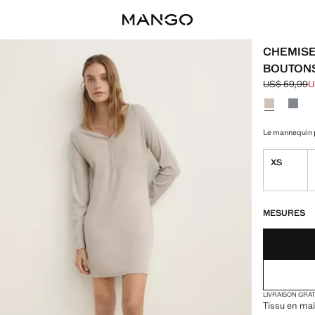
CHEMISE
BOUTON
US$ 59,99
U
Prix initial 
Prix actuel 
Choisissez u
Le mannequin p
XS
DERNIÈRES UNI
NON DISPONIB
MESURES
LIVRAISON GRA
Tissu en mail