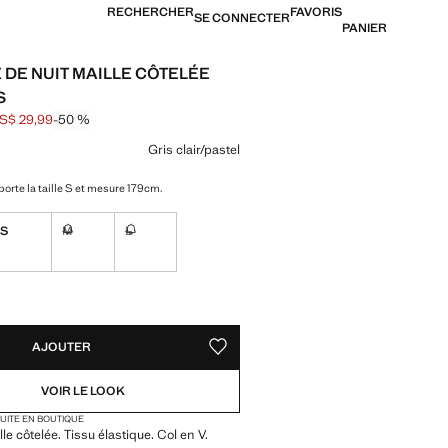
RECHERCHER
FAVORIS
SE CONNECTER
PANIER
 DE NUIT MAILLE CÔTELÉE
S
S$ 29,99
-50 %
barré [US$ 59,99 ]
[US$ 29,99 ]
ne couleur
Gris clair/pastel
orte la taille S et mesure 179cm.
S
M
L
Non disponible. Je le veux !
Non disponible. Je le veux !
TÉS !
LE. JE LE VEUX !
AJOUTER
AJOUTER AUX FAVORIS
VOIR LE LOOK
TUITE EN BOUTIQUE
le côtelée. Tissu élastique. Col en V.