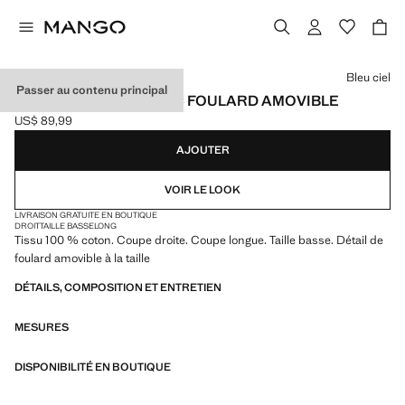
Choisissez une couleur
Bleu ciel
Passer au contenu principal
PANTALON DROIT AVEC FOULARD AMOVIBLE
US$ 89,99
Prix actuel [US$ 89,99 ]
AJOUTER
VOIR LE LOOK
LIVRAISON GRATUITE EN BOUTIQUE
DROIT
TAILLE BASSE
LONG
Tissu 100 % coton. Coupe droite. Coupe longue. Taille basse. Détail de
foulard amovible à la taille
DÉTAILS, COMPOSITION ET ENTRETIEN
MESURES
DISPONIBILITÉ EN BOUTIQUE