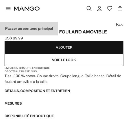
Choisissez une couleur
Kaki
Passer au contenu principal
PANTALON DROIT AVEC FOULARD AMOVIBLE
US$ 89,99
Prix actuel [US$ 89,99 ]
AJOUTER
VOIR LE LOOK
LIVRAISON GRATUITE EN BOUTIQUE
DROIT
TAILLE BASSE
LONG
Tissu 100 % coton. Coupe droite. Coupe longue. Taille basse. Détail de
foulard amovible à la taille
DÉTAILS, COMPOSITION ET ENTRETIEN
MESURES
DISPONIBILITÉ EN BOUTIQUE