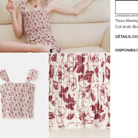
LIVRAISON GRA
Tissu élasti
Col droit. Br
DÉTAILS, C
DISPONIBIL