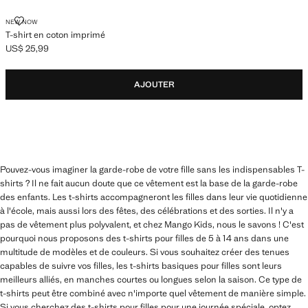
T-SHIRT EN COTON IMPRIMÉ
NEW NOW
T-shirt en coton imprimé
US$ 25,99
Prix actuel [US$ 25,99 ]
AJOUTER
Pouvez-vous imaginer la garde-robe de votre fille sans les indispensables T-
shirts ? Il ne fait aucun doute que ce vêtement est la base de la garde-robe
des enfants. Les t-shirts accompagneront les filles dans leur vie quotidienne
à l'école, mais aussi lors des fêtes, des célébrations et des sorties. Il n'y a
pas de vêtement plus polyvalent, et chez Mango Kids, nous le savons ! C'est
pourquoi nous proposons des t-shirts pour filles de 5 à 14 ans dans une
multitude de modèles et de couleurs. Si vous souhaitez créer des tenues
capables de suivre vos filles, les t-shirts basiques pour filles sont leurs
meilleurs alliés, en manches courtes ou longues selon la saison. Ce type de
t-shirts peut être combiné avec n'importe quel vêtement de manière simple.
Si vous cherchez des t-shirts pour filles pour une journée spéciale, optez