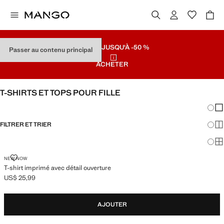
SOLDES
JUSQU'À -50 %
Passer au contenu principal
ACHETER
T-SHIRTS ET TOPS POUR FILLE
Chang
Aff
FILTRER ET TRIER
Aff
Af
T-SHIRT IMPRIMÉ AVEC DÉTAIL OUVERTURE
NEW NOW
T-shirt imprimé avec détail ouverture
US$ 25,99
Prix actuel [US$ 25,99 ]
AJOUTER