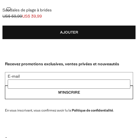
SANDALES DE PLAGE À BRIDES
Sandales de plage à brides
US$ 59,99
US$ 39,99
Prix initial barré [US$ 59,99 ]
Prix actuel [US$ 39,99 ]
AJOUTER
Recevez promotions exclusives, ventes privées et nouveautés
E-mail
M’INSCRIRE
En vous inscrivant, vous confirmez avoir lu la
Politique de confidentialité
.