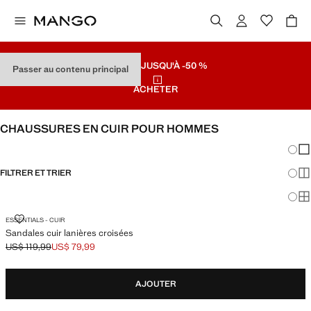
SOLDES
JUSQU'À -50 %
Passer au contenu principal
ACHETER
CHAUSSURES EN CUIR POUR HOMMES
Chang
Aff
FILTRER ET TRIER
Aff
Af
SANDALES CUIR LANIÈRES CROISÉES
ESSENTIALS - CUIR
Sandales cuir lanières croisées
US$ 119,99
US$ 79,99
Prix initial barré [US$ 119,99 ]
Prix actuel [US$ 79,99 ]
AJOUTER