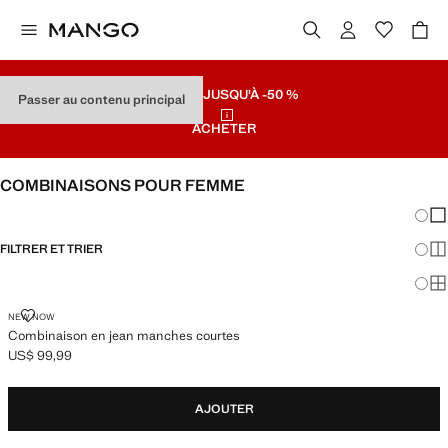
SOLDES
JUSQU'À -50 %
Passer au contenu principal
ACHETER
COMBINAISONS POUR FEMME
Chang
Aff
FILTRER ET TRIER
Aff
Af
COMBINAISON EN JEAN MANCHES COURTES
NEW NOW
Combinaison en jean manches courtes
US$ 99,99
Prix actuel [US$ 99,99 ]
AJOUTER