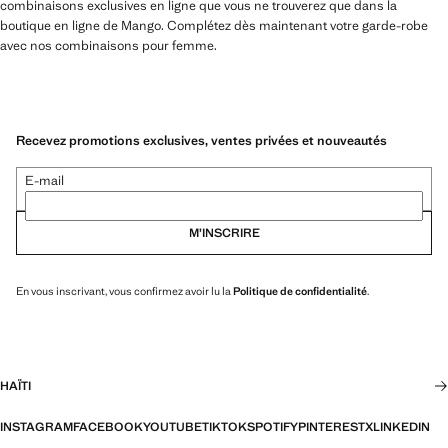
combinaisons exclusives en ligne que vous ne trouverez que dans la
boutique en ligne de Mango. Complétez dès maintenant votre garde-robe
avec nos combinaisons pour femme.
Recevez promotions exclusives, ventes privées et nouveautés
E-mail
M’INSCRIRE
En vous inscrivant, vous confirmez avoir lu la
Politique de confidentialité
.
HAÏTI
INSTAGRAM
FACEBOOK
YOUTUBE
TIKTOK
SPOTIFY
PINTEREST
X
LINKEDIN