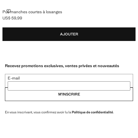
PULL MANCHES COURTES À LOSANGES
Pull manches courtes à losanges
US$ 59,99
Prix actuel [US$ 59,99 ]
AJOUTER
Recevez promotions exclusives, ventes privées et nouveautés
E-mail
M’INSCRIRE
En vous inscrivant, vous confirmez avoir lu la
Politique de confidentialité
.