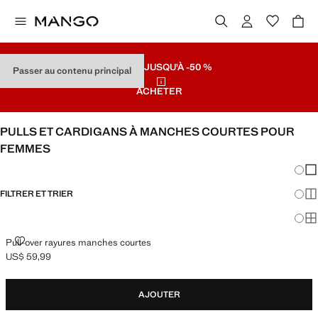
SOLDES
JUSQU'À -50 %
Passer au contenu principal
ACHETER
PULLS ET CARDIGANS À MANCHES COURTES POUR
FEMMES
Chang
Aff
FILTRER ET TRIER
Aff
Af
PULL-OVER RAYURES MANCHES COURTES
Pull-over rayures manches courtes
US$ 59,99
Prix actuel [US$ 59,99 ]
AJOUTER