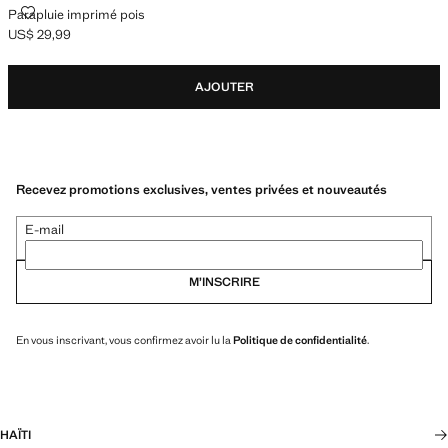
PARAPLUIE IMPRIMÉ POIS
Parapluie imprimé pois
US$ 29,99
Prix actuel [US$ 29,99 ]
AJOUTER
Recevez promotions exclusives, ventes privées et nouveautés
E-mail
M’INSCRIRE
En vous inscrivant, vous confirmez avoir lu la
Politique de confidentialité
.
HAÏTI