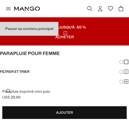
SOLDES
JUSQU'À -50 %
Passer au contenu principal
ACHETER
PARAPLUIE POUR FEMME
Chang
Aff
FILTRER ET TRIER
Aff
Af
PARAPLUIE IMPRIMÉ MINI POIS
Parapluie imprimé mini pois
US$ 29,99
Prix actuel [US$ 29,99 ]
AJOUTER