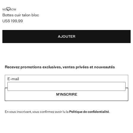
BOTTES CUIR TALON BLOC
NEW NOW
Bottes cuir talon bloc
US$ 199,99
Prix actuel [US$ 199,99 ]
AJOUTER
Recevez promotions exclusives, ventes privées et nouveautés
E-mail
M’INSCRIRE
En vous inscrivant, vous confirmez avoir lu la
Politique de confidentialité
.