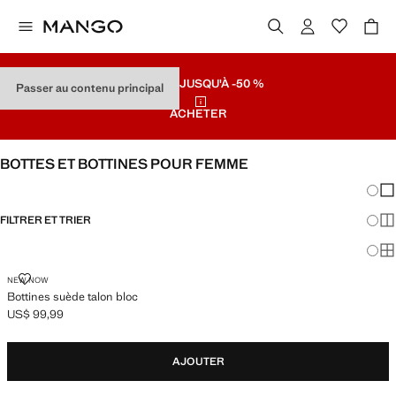
SOLDES
JUSQU'À -50 %
Passer au contenu principal
ACHETER
BOTTES ET BOTTINES POUR FEMME
Chang
Aff
FILTRER ET TRIER
Aff
Af
BOTTINES SUÈDE TALON BLOC
NEW NOW
Bottines suède talon bloc
US$ 99,99
Prix actuel [US$ 99,99 ]
AJOUTER