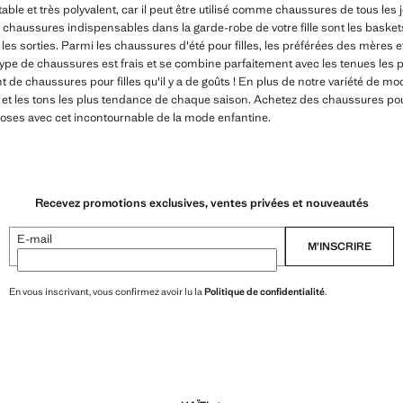
able et très polyvalent, car il peut être utilisé comme chaussures de tous l
res chaussures indispensables dans la garde-robe de votre fille sont les baskets
les sorties. Parmi les chaussures d'été pour filles, les préférées des mères et 
e type de chaussures est frais et se combine parfaitement avec les tenues les
ant de chaussures pour filles qu'il y a de goûts ! En plus de notre variété de mo
et les tons les plus tendance de chaque saison. Achetez des chaussures pour
choses avec cet incontournable de la mode enfantine.
Recevez promotions exclusives, ventes privées et nouveautés
E-mail
M’INSCRIRE
En vous inscrivant, vous confirmez avoir lu la
Politique de confidentialité
.