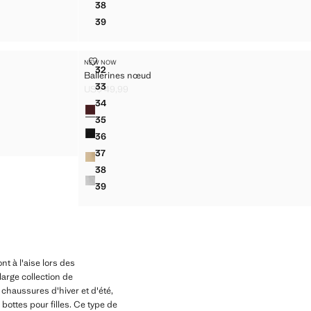
38
NŒUD
SABOTS AVEC SURPIQÛRE ET BOUCLE
39
NŒUD
SABOTS AVEC SURPIQÛRE ET BOUCLE
BALLERINES NŒUD
NEW NOW
Tailles
32
Ballerines nœud
BALLERINES NŒUD
33
US$ 49,99
BALLERINES NŒUD
Prix actuel [US$ 49,99 ]
34
Couleurs
BALLERINES NŒUD
35
BALLERINES NŒUD
36
BALLERINES NŒUD
37
BALLERINES NŒUD
38
BALLERINES NŒUD
39
BALLERINES NŒUD
nt à l'aise lors des
arge collection de
 chaussures d'hiver et d'été,
 bottes pour filles. Ce type de