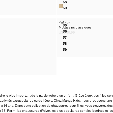
38
N CUIR BOVIN À LACETS
BALLERINES MÉTALLISÉES 
39
N CUIR BOVIN À LACETS
BALLERINES MÉTALLISÉES 
 NŒUD
MOCASSINS CLASSIQUES
NEW NOW
Tailles
35
Mocassins classiques
S NŒUD
MOCASSINS CLASSIQUES
36
US$ 69,99
S NŒUD
MOCASSINS CLASSIQUES
9,99 ]
Prix actuel [US$ 69,99 ]
37
S NŒUD
MOCASSINS CLASSIQUES
38
S NŒUD
MOCASSINS CLASSIQUES
39
S NŒUD
MOCASSINS CLASSIQUES
S NŒUD
S NŒUD
S NŒUD
e le plus important de la garde-robe d'un enfant. Grâce à eux, vos filles sero
activités extrascolaires ou de l'école. Chez Mango Kids, nous proposons une l
5 à 14 ans. Dans cette collection de chaussures pour filles, vous trouverez des
u 38. Parmi les chaussures d'hiver, les plus populaires sont les bottines et les