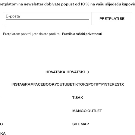
retplatom na newsletter dobivate popust od 10 % na vašu slijedeću kupovi
E-pošta
PRETPLATI SE
Pretplatom potvrđujete da ste pročitali
Pravila o zaštiti privatnosti
.
HRVATSKA
·
HRVATSKI
INSTAGRAM
FACEBOOK
YOUTUBE
TIKTOK
SPOTIFY
PINTEREST
X
A
TISAK
MANGO OUTLET
GO
SITE MAP
IKA