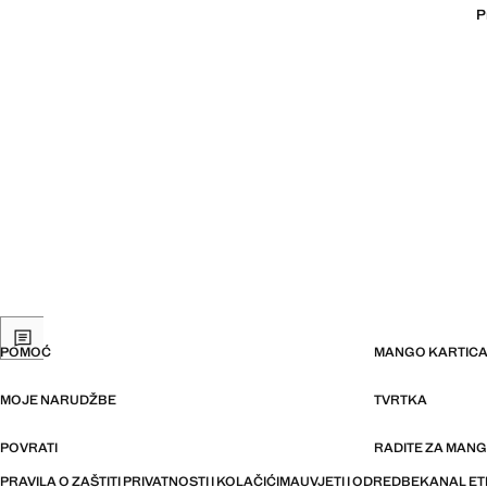
P
POMOĆ
MANGO KARTIC
MOJE NARUDŽBE
TVRTKA
POVRATI
RADITE ZA MAN
PRAVILA O ZAŠTITI PRIVATNOSTI I KOLAČIĆIMA
UVJETI I ODREDBE
KANAL ET