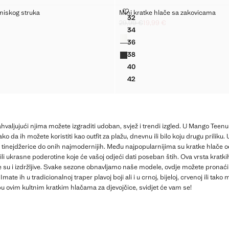
 HLAČE NISKOG STRUKA
MINI KRATKE HLAČE SA ZAKOVI
 niskog struka
Mini kratke hlače sa zakovicama
Veličine
32
E HLAČE NISKOG STRUKA
MINI KRATKE HLAČE SA ZAK
29,99 €
19,99 €
ekrižena [25,99 € ]
[17,99 € ]
Početna cijena prekrižena [29,99 € ]
Trenutačna cijena [19,99 € ]
34
Boje
E HLAČE NISKOG STRUKA
MINI KRATKE HLAČE SA ZAK
36
E HLAČE NISKOG STRUKA
MINI KRATKE HLAČE SA ZAK
38
E HLAČE NISKOG STRUKA
MINI KRATKE HLAČE SA ZAK
40
E HLAČE NISKOG STRUKA
MINI KRATKE HLAČE SA ZAK
42
E HLAČE NISKOG STRUKA
MINI KRATKE HLAČE SA ZAK
zahvaljujući njima možete izgraditi udoban, svjež i trendi izgled. U Mango Teen
ako da ih možete koristiti kao outfit za plažu, dnevnu ili bilo koju drugu priliku.
a tinejdžerice do onih najmodernijih. Među najpopularnijima su kratke hlače od
li ukrasne poderotine koje će vašoj odjeći dati poseban štih. Ova vrsta kratkih
u i izdržljive. Svake sezone obnavljamo naše modele, ovdje možete pronaći o
Imate ih u tradicionalnoj traper plavoj boji ali i u crnoj, bijeloj, crvenoj ili t
u ovim kultnim kratkim hlačama za djevojčice, svidjet će vam se!