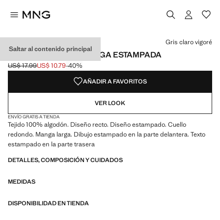
Selecciona un color
Color Morado claro/pastel
Color Gris claro vigoré seleccionado
Gris claro vigoré
Saltar al contenido principal
CAMISETA MANGA LARGA ESTAMPADA
US$ 17.99
US$ 10.79
-40%
Precio inicial tachado [US$ 17.99 ]
Precio actual [US$ 10.79 ]
AÑADIR A FAVORITOS
VER LOOK
ENVÍO GRATIS A TIENDA
Tejido 100% algodón. Diseño recto. Diseño estampado. Cuello
redondo. Manga larga. Dibujo estampado en la parte delantera. Texto
estampado en la parte trasera
DETALLES, COMPOSICIÓN Y CUIDADOS
MEDIDAS
DISPONIBILIDAD EN TIENDA