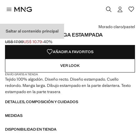
Selecciona un color
Color Morado claro/pastel seleccionado
Color Gris claro vigoré
Morado claro/pastel
Saltar al contenido principal
CAMISETA MANGA LARGA ESTAMPADA
US$ 17.99
US$ 10.79
-40%
Precio inicial tachado [US$ 17.99 ]
Precio actual [US$ 10.79 ]
AÑADIR A FAVORITOS
VER LOOK
ENVÍO GRATIS A TIENDA
Tejido 100% algodón. Diseño recto. Diseño estampado. Cuello
redondo. Manga larga. Dibujo estampado en la parte delantera. Texto
estampado en la parte trasera
DETALLES, COMPOSICIÓN Y CUIDADOS
MEDIDAS
DISPONIBILIDAD EN TIENDA