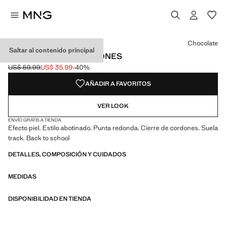
Selecciona un color
Color Chocolate seleccionado
Chocolate
Saltar al contenido principal
BOTA MONTAÑA CORDONES
US$ 59.99
US$ 35.99
-40%
Precio inicial tachado [US$ 59.99 ]
Precio actual [US$ 35.99 ]
AÑADIR A FAVORITOS
VER LOOK
ENVÍO GRATIS A TIENDA
Efecto piel. Estilo abotinado. Punta redonda. Cierre de cordones. Suela
track. Back to school
DETALLES, COMPOSICIÓN Y CUIDADOS
MEDIDAS
DISPONIBILIDAD EN TIENDA