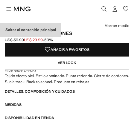
Selecciona un color
Color Marrón medio seleccionado
Marrón medio
Saltar al contenido principal
BOTA MONTAÑA CORDONES
US$ 59.99
US$ 29.99
-50%
Precio inicial tachado [US$ 59.99 ]
Precio actual [US$ 29.99 ]
AÑADIR A FAVORITOS
VER LOOK
ENVÍO GRATIS A TIENDA
Tejido efecto piel. Estilo abotinado. Punta redonda. Cierre de cordones.
Suela track. Back to school. Producto en rebajas
DETALLES, COMPOSICIÓN Y CUIDADOS
MEDIDAS
DISPONIBILIDAD EN TIENDA