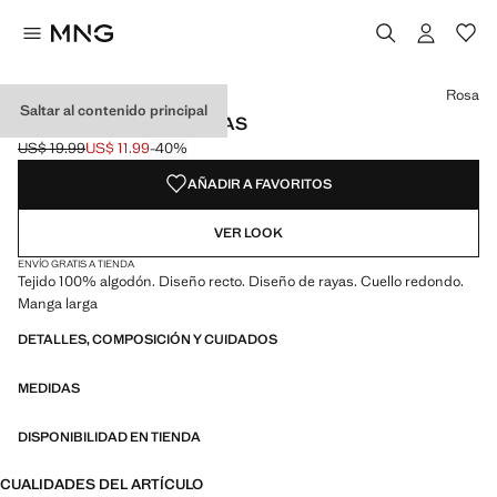
Selecciona un color
Color Azul marino
Color Morado claro/pastel
Color Rosa seleccionado
Rosa
Saltar al contenido principal
CAMISETA BÁSICA RAYAS
US$ 19.99
US$ 11.99
-40%
Precio inicial tachado [US$ 19.99 ]
Precio actual [US$ 11.99 ]
AÑADIR A FAVORITOS
VER LOOK
ENVÍO GRATIS A TIENDA
Tejido 100% algodón. Diseño recto. Diseño de rayas. Cuello redondo.
Manga larga
DETALLES, COMPOSICIÓN Y CUIDADOS
MEDIDAS
DISPONIBILIDAD EN TIENDA
CUALIDADES DEL ARTÍCULO