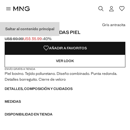
Selecciona un color
Color Gris antracita seleccionado
Gris antracita
Saltar al contenido principal
DEPORTIVAS COMBINADAS PIEL
US$ 59.99
US$ 35.99
-40%
Precio inicial tachado [US$ 59.99 ]
Precio actual [US$ 35.99 ]
AÑADIR A FAVORITOS
VER LOOK
ENVÍO GRATIS A TIENDA
Piel bovino. Tejido poliuretano. Diseño combinado. Punta redonda.
Detalles borreguito. Cierre de velcro
DETALLES, COMPOSICIÓN Y CUIDADOS
MEDIDAS
DISPONIBILIDAD EN TIENDA