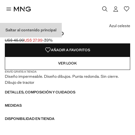
Selecciona un color
Color Azul celeste seleccionado
Azul celeste
Saltar al contenido principal
BOTAS DE AGUA DIBUJO
US$ 45.99
US$ 27.99
-39%
Precio inicial tachado [US$ 45.99 ]
Precio actual [US$ 27.99 ]
AÑADIR A FAVORITOS
VER LOOK
ENVÍO GRATIS A TIENDA
Diseño impermeable. Diseño dibujos. Punta redonda. Sin cierre.
Dibujo de tractor
DETALLES, COMPOSICIÓN Y CUIDADOS
MEDIDAS
DISPONIBILIDAD EN TIENDA