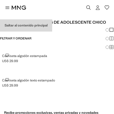
CAMISETAS ESTAMPADAS DE ADOLESCENTE CHICO
Saltar al contenido principal
Cambi
Mos
FILTRAR Y ORDENAR
Mos
Mos
CAMISETA ALGODÓN ESTAMPADA
Camiseta algodón estampada
US$ 29.99
Precio actual [US$ 29.99 ]
CAMISETA ALGODÓN TEXTO ESTAMPADO
Camiseta algodón texto estampado
US$ 29.99
Precio actual [US$ 29.99 ]
Recibe promociones exclusivas, ventas privadas y novedades