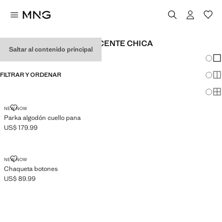
CHAQUETAS DE ADOLESCENTE CHICA
Saltar al contenido principal
Cambi
Mos
FILTRAR Y ORDENAR
Mos
Mos
PARKA ALGODÓN CUELLO PANA
NEW NOW
Parka algodón cuello pana
US$ 179.99
Precio actual [US$ 179.99 ]
CHAQUETA BOTONES
NEW NOW
Chaqueta botones
US$ 89.99
Precio actual [US$ 89.99 ]