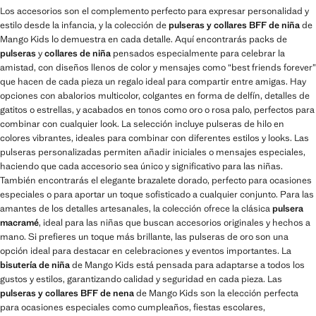
Los accesorios son el complemento perfecto para expresar personalidad y
estilo desde la infancia, y la colección de
pulseras y collares BFF de niña
de
Mango Kids lo demuestra en cada detalle. Aquí encontrarás packs de
pulseras
y
collares de niña
pensados especialmente para celebrar la
amistad, con diseños llenos de color y mensajes como “best friends forever”
que hacen de cada pieza un regalo ideal para compartir entre amigas. Hay
opciones con abalorios multicolor, colgantes en forma de delfín, detalles de
gatitos o estrellas, y acabados en tonos como oro o rosa palo, perfectos para
combinar con cualquier look. La selección incluye pulseras de hilo en
colores vibrantes, ideales para combinar con diferentes estilos y looks. Las
pulseras personalizadas permiten añadir iniciales o mensajes especiales,
haciendo que cada accesorio sea único y significativo para las niñas.
También encontrarás el elegante brazalete dorado, perfecto para ocasiones
especiales o para aportar un toque sofisticado a cualquier conjunto. Para las
amantes de los detalles artesanales, la colección ofrece la clásica
pulsera
macramé
, ideal para las niñas que buscan accesorios originales y hechos a
mano. Si prefieres un toque más brillante, las pulseras de oro son una
opción ideal para destacar en celebraciones y eventos importantes. La
bisutería de niña
de Mango Kids está pensada para adaptarse a todos los
gustos y estilos, garantizando calidad y seguridad en cada pieza. Las
pulseras y collares BFF de nena
de Mango Kids son la elección perfecta
para ocasiones especiales como cumpleaños, fiestas escolares,