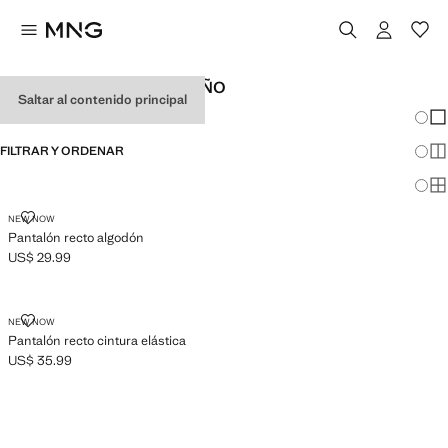
PANTALONES DE BEBÉ NIÑO
Saltar al contenido principal
Cambi
Mos
FILTRAR Y ORDENAR
Mos
Mos
PANTALÓN RECTO ALGODÓN
NEW NOW
Pantalón recto algodón
US$ 29.99
Precio actual [US$ 29.99 ]
PANTALÓN RECTO CINTURA ELÁSTICA
NEW NOW
Pantalón recto cintura elástica
US$ 35.99
Precio actual [US$ 35.99 ]