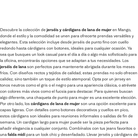
Descubre la colección de
jerséis y cárdigans de lana de mujer
en Mango,
donde el estilo y la comodidad se unen para ofrecerte prendas versátiles y
elegantes. Esta selección incluye desde jerséis de punto fino con cuello
redondo hasta cárdigans con botones, ideales para cualquier ocasión. Ya
sea que busques un look casual para el día a día o algo más sofisticado para
la oficina, encontrarás opciones que se adaptan a tus necesidades. Los
jerséis de lana
son perfectos para mantenerte abrigada durante los meses
fríos. Con diseños rectos y tejidos de calidad, estas prendas no solo ofrecen
calidez, sino también un toque de estilo atemporal. Opta por un jersey en
tonos neutros como el gris o el negro para una apariencia clásica, o atrévete
con colores más vivos como el fucsia para destacar. Para quienes buscan
algo diferente, una chaqueta de punto para mujer es una excelente elección.
Por otro lado, los
cárdigans de lana de mujer
son una opción excelente para
capas ligeras. Con detalles como botones decorativos y cuellos en pico,
estos cárdigans son ideales para reuniones informales o salidas de fin de
semana. Un cardigan largo para mujer puede ser la pieza perfecta para
añadir elegancia a cualquier conjunto. Combínalos con tus jeans favoritos o
una
falda midi
para un look chic y desenfadado. Llevar jerséis y cárdigans de