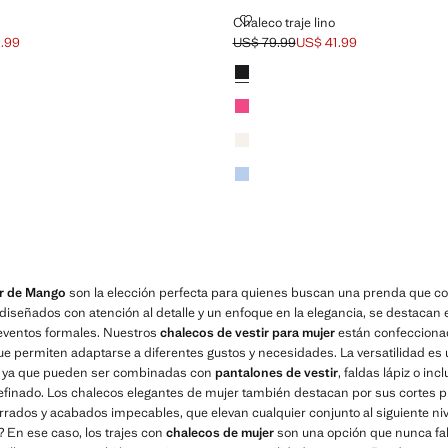
JE LINO
CHALECO TRAJE LINO
Chaleco traje lino
.99
US$ 79.99
US$ 41.99
hado [US$ 79.99 ]
 41.99 ]
Precio inicial tachado [US$ 79.99 ]
Precio actual [US$ 41.99 ]
Colores
Negro
Fucsia
Crudo
Azul celeste
er de Mango
son la elección perfecta para quienes buscan una prenda que co
iseñados con atención al detalle y un enfoque en la elegancia, se destacan 
eventos formales. Nuestros
chalecos de vestir para mujer
están confeccionad
ue permiten adaptarse a diferentes gustos y necesidades. La versatilidad es 
s, ya que pueden ser combinadas con
pantalones de vestir
, faldas lápiz o in
finado. Los chalecos elegantes de mujer también destacan por sus cortes pr
rrados y acabados impecables, que elevan cualquier conjunto al siguiente ni
? En ese caso, los trajes con
chalecos de mujer
son una opción que nunca fall