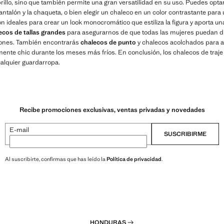
brillo, sino que también permite una gran versatilidad en su uso. Puedes opta
ntalón y la chaqueta, o bien elegir un chaleco en un color contrastante para 
n ideales para crear un look monocromático que estiliza la figura y aporta u
ecos de tallas grandes
para asegurarnos de que todas las mujeres puedan disf
iones. También encontrarás
chalecos de punto
y chalecos acolchados para 
ente chic durante los meses más fríos. En conclusión, los chalecos de tra
alquier guardarropa.
Recibe promociones exclusivas, ventas privadas y novedades
E-mail
SUSCRIBIRME
Al suscribirte, confirmas que has leído la
Política de privacidad
.
HONDURAS