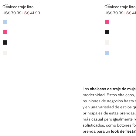
CHALECO TRAJE LINO
CHALECO TRA
Chaleco traje lino
Chaleco traje lino
US$ 79.99
US$ 41.99
US$ 79.99
US$ 41
Precio inicial tachado [US$ 79.99 ]
Precio actual [US$ 41.99 ]
Precio inicial tac
Precio actual [US$
Colores
Azul celeste
Colores
Fucsia
Fucsia
Negro
Negro
Crudo
Crudo
Azul celeste
Los
chalecos de traje de muj
modernidad. Estos chalecos, d
reuniones de negocios hasta 
y en una variedad de estilos q
principales de estas prenda
más casual pero igualmente re
sofisticados, como botones fo
prenda para un
look de fiesta