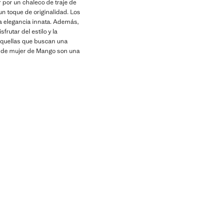
r por un chaleco de traje de
un toque de originalidad. Los
na elegancia innata. Además,
rutar del estilo y la
aquellas que buscan una
je de mujer de Mango son una