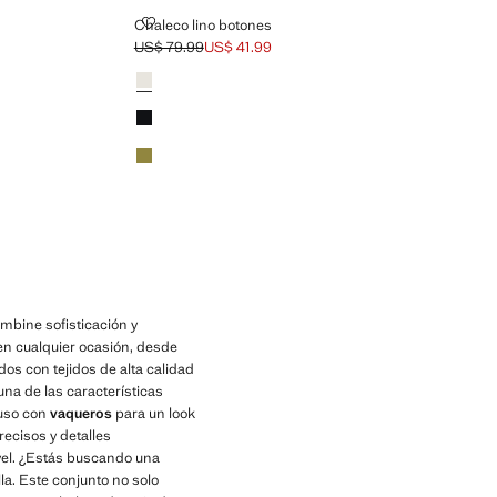
CHALECO LINO BOTONES
Chaleco lino botones
US$ 79.99
US$ 41.99
Precio inicial tachado [US$ 79.99 ]
Precio actual [US$ 41.99 ]
Colores
Blanco
Negro
Khaki
mbine sofisticación y
en cualquier ocasión, desde
os con tejidos de alta calidad
una de las características
cluso con
vaqueros
para un look
ecisos y detalles
vel. ¿Estás buscando una
a. Este conjunto no solo