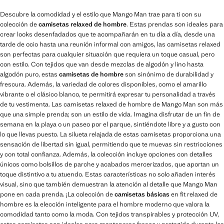
Descubre la comodidad y el estilo que Mango Man trae para ti con su
colección de
camisetas relaxed de hombre
. Estas prendas son ideales para
crear looks desenfadados que te acompañarán en tu día a día, desde una
tarde de ocio hasta una reunión informal con amigos, las camisetas relaxed
son perfectas para cualquier situación que requiera un toque casual, pero
con estilo. Con tejidos que van desde mezclas de algodón y lino hasta
algodón puro, estas
camisetas de hombre
son sinónimo de durabilidad y
frescura. Además, la variedad de colores disponibles, como el amarillo
vibrante o el clásico blanco, te permitirá expresar tu personalidad a través
de tu vestimenta. Las camisetas relaxed de hombre de Mango Man son más
que una simple prenda; son un estilo de vida. Imagina disfrutar de un fin de
semana en la playa o un paseo por el parque, sintiéndote libre y a gusto con
lo que llevas puesto. La silueta relajada de estas camisetas proporciona una
sensación de libertad sin igual, permitiendo que te muevas sin restricciones
y con total confianza. Además, la colección incluye opciones con detalles
únicos como bolsillos de parche y acabados mercerizados, que aportan un
toque distintivo a tu atuendo. Estas características no solo añaden interés
visual, sino que también demuestran la atención al detalle que Mango Man
pone en cada prenda. ¡La colección de
camisetas básicas
en fit relaxed de
hombre es la elección inteligente para el hombre moderno que valora la
comodidad tanto como la moda. Con tejidos transpirables y protección UV,