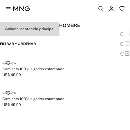
CAMISETAS RELAXED DE HOMBRE
Saltar al contenido principal
Cambi
Mos
FILTRAR Y ORDENAR
Mos
Mos
CAMISETA 100% ALGODÓN ESTAMPADA
NEW NOW
Camiseta 100% algodón estampada
US$ 49.99
Precio actual [US$ 49.99 ]
CAMISETA 100% ALGODÓN ESTAMPADA
NEW NOW
Camiseta 100% algodón estampada
US$ 49.99
Precio actual [US$ 49.99 ]