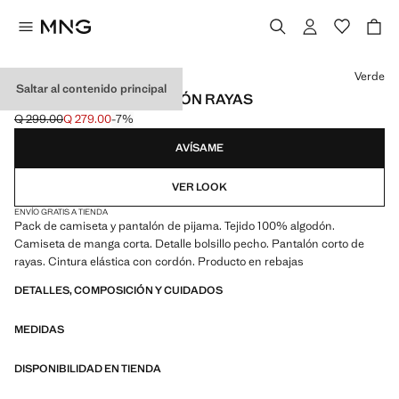
Selecciona un color
Verde
Saltar al contenido principal
PIJAMA CORTO ALGODÓN RAYAS
Q 299.00
Q 279.00
-7%
Precio inicial tachado [Q 299.00 ]
Precio actual [Q 279.00 ]
AVÍSAME
VER LOOK
ENVÍO GRATIS A TIENDA
Pack de camiseta y pantalón de pijama. Tejido 100% algodón.
Camiseta de manga corta. Detalle bolsillo pecho. Pantalón corto de
rayas. Cintura elástica con cordón. Producto en rebajas
DETALLES, COMPOSICIÓN Y CUIDADOS
MEDIDAS
DISPONIBILIDAD EN TIENDA