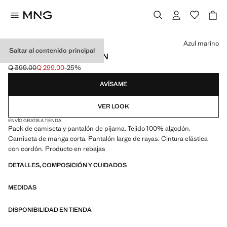
Selecciona un color
Azul marino
Saltar al contenido principal
PACK PIJAMA ALGODÓN
Q 399.00
Q 299.00
-25%
Precio inicial tachado [Q 399.00 ]
Precio actual [Q 299.00 ]
AVÍSAME
VER LOOK
ENVÍO GRATIS A TIENDA
Pack de camiseta y pantalón de pijama. Tejido 100% algodón.
Camiseta de manga corta. Pantalón largo de rayas. Cintura elástica
con cordón. Producto en rebajas
DETALLES, COMPOSICIÓN Y CUIDADOS
MEDIDAS
DISPONIBILIDAD EN TIENDA