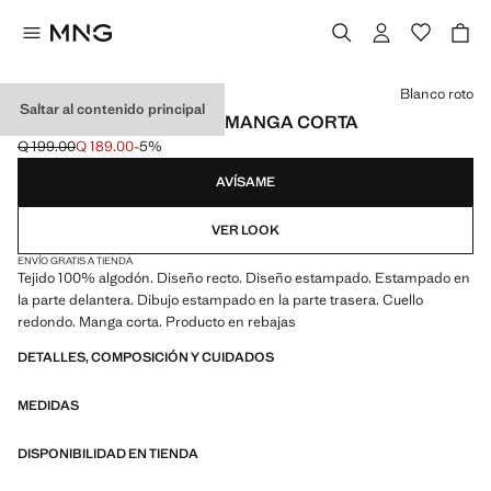
Selecciona un color
Blanco roto
Saltar al contenido principal
CAMISETA ESTAMPADA MANGA CORTA
Q 199.00
Q 189.00
-5%
Precio inicial tachado [Q 199.00 ]
Precio actual [Q 189.00 ]
AVÍSAME
VER LOOK
ENVÍO GRATIS A TIENDA
Tejido 100% algodón. Diseño recto. Diseño estampado. Estampado en
la parte delantera. Dibujo estampado en la parte trasera. Cuello
redondo. Manga corta. Producto en rebajas
DETALLES, COMPOSICIÓN Y CUIDADOS
MEDIDAS
DISPONIBILIDAD EN TIENDA