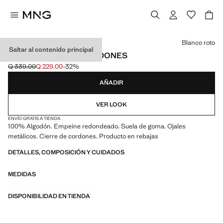
Selecciona un color
Blanco roto
Saltar al contenido principal
ZAPATO NÁUTICO CORDONES
Q 339.00
Q 229.00
-32%
Precio inicial tachado [Q 339.00 ]
Precio actual [Q 229.00 ]
AÑADIR
VER LOOK
ENVÍO GRATIS A TIENDA
100% Algodón. Empeine redondeado. Suela de goma. Ojales
metálicos. Cierre de cordones. Producto en rebajas
DETALLES, COMPOSICIÓN Y CUIDADOS
MEDIDAS
DISPONIBILIDAD EN TIENDA