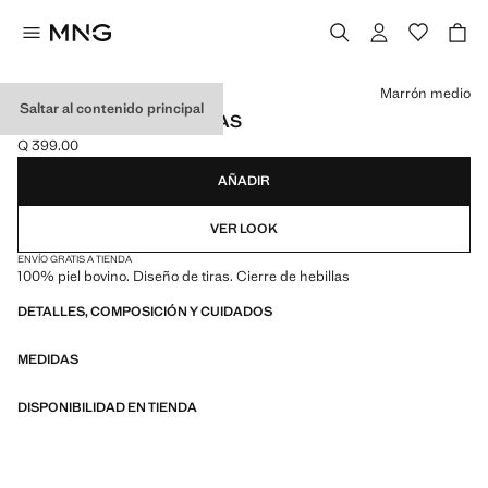
Selecciona un color
Marrón medio
Saltar al contenido principal
SANDALIA PIEL HEBILLAS
Q 399.00
Precio actual [Q 399.00 ]
AÑADIR
VER LOOK
ENVÍO GRATIS A TIENDA
100% piel bovino. Diseño de tiras. Cierre de hebillas
DETALLES, COMPOSICIÓN Y CUIDADOS
MEDIDAS
DISPONIBILIDAD EN TIENDA