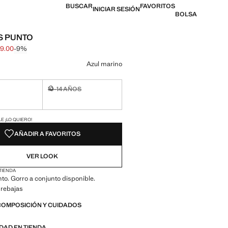
BUSCAR
FAVORITOS
INICIAR SESIÓN
BOLSA
S PUNTO
9.00
-9%
l tachado [Q 109.00 ]
l [Q 99.00 ]
n color
Azul marino
10-14 AÑOS
ble ¡Lo quiero!
No disponible ¡Lo quiero!
ADES!
E ¡LO QUIERO!
AÑADIR A FAVORITOS
VER LOOK
 TIENDA
nto. Gorro a conjunto disponible.
 rebajas
COMPOSICIÓN Y CUIDADOS
IDAD EN TIENDA