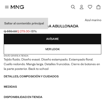
Selecciona un color
Azul marino
Saltar al contenido principal
VESTIDO FLORAL MANGA ABULLONADA
Q 339.00
Q 279.00
-18%
Precio inicial tachado [Q 339.00 ]
Precio actual [Q 279.00 ]
AVÍSAME
VER LOOK
ENVÍO GRATIS A TIENDA
Tejido fluido. Diseño evasé. Diseño estampado. Estampado floral.
Cuello redondo. Manga larga. Detalles fruncidos. Cierre de botones en
la parte posterior. Back to school
DETALLES, COMPOSICIÓN Y CUIDADOS
MEDIDAS
DISPONIBILIDAD EN TIENDA