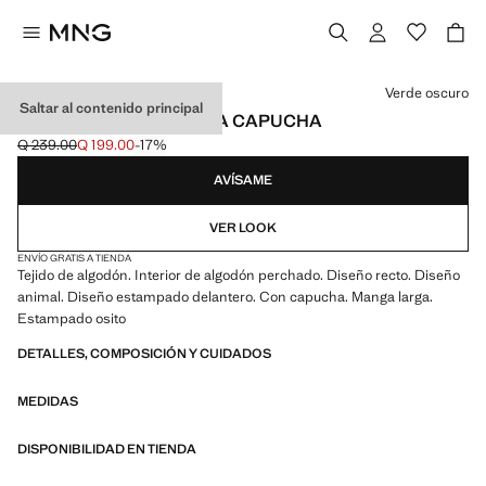
Selecciona un color
Verde oscuro
Saltar al contenido principal
SUDADERA ESTAMPADA CAPUCHA
Q 239.00
Q 199.00
-17%
Precio inicial tachado [Q 239.00 ]
Precio actual [Q 199.00 ]
AVÍSAME
VER LOOK
ENVÍO GRATIS A TIENDA
Tejido de algodón. Interior de algodón perchado. Diseño recto. Diseño
animal. Diseño estampado delantero. Con capucha. Manga larga.
Estampado osito
DETALLES, COMPOSICIÓN Y CUIDADOS
MEDIDAS
DISPONIBILIDAD EN TIENDA