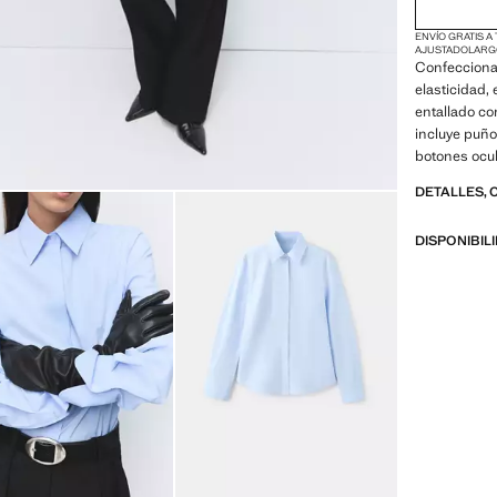
ENVÍO GRATIS A
AJUSTADO
LARG
Confecciona
elasticidad,
entallado co
incluye puño
botones ocul
DETALLES, 
DISPONIBIL