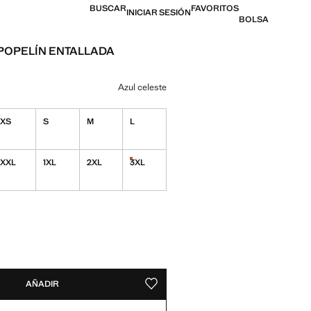
BUSCAR
FAVORITOS
INICIAR SESIÓN
BOLSA
POPELÍN ENTALLADA
l [Q 359.00 ]
n color
Azul celeste
XS
S
M
L
XXL
1XL
2XL
3XL
¡Últimas unidades!
ADES!
E ¡LO QUIERO!
AÑADIR
GUARDAR COMO FAVORITO