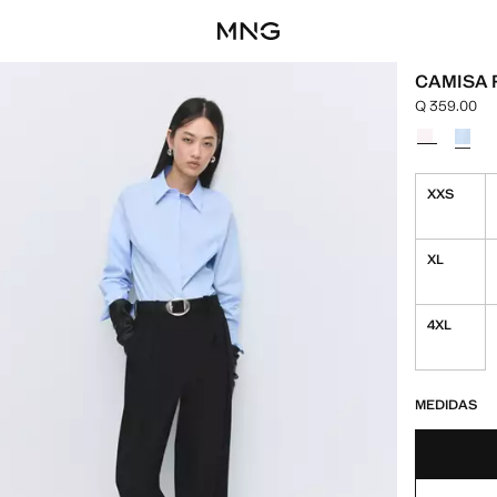
CAMISA 
Q 359.00
Precio actua
Selecciona u
XXS
XL
4XL
¡ÚLTIMAS UNID
NO DISPONIBL
MEDIDAS