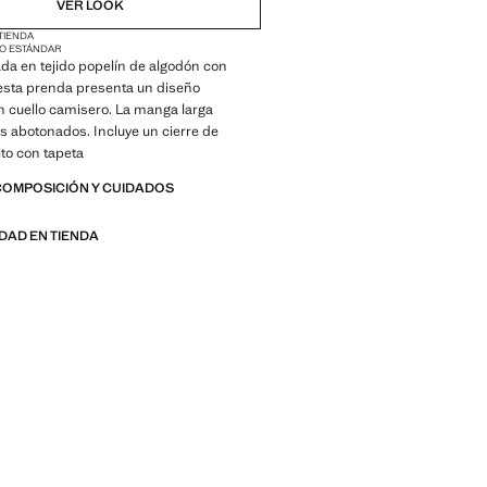
VER LOOK
 TIENDA
O ESTÁNDAR
da en tejido popelín de algodón con
 esta prenda presenta un diseño
n cuello camisero. La manga larga
s abotonados. Incluye un cierre de
to con tapeta
COMPOSICIÓN Y CUIDADOS
IDAD EN TIENDA