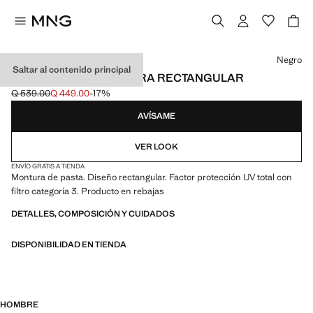
Selecciona un color
Negro
Saltar al contenido principal
GAFAS DE SOL MONTURA RECTANGULAR
Q 539.00
Q 449.00
-17%
Precio inicial tachado [Q 539.00 ]
Precio actual [Q 449.00 ]
AVÍSAME
VER LOOK
ENVÍO GRATIS A TIENDA
Montura de pasta. Diseño rectangular. Factor protección UV total con
filtro categoría 3. Producto en rebajas
DETALLES, COMPOSICIÓN Y CUIDADOS
DISPONIBILIDAD EN TIENDA
HOMBRE