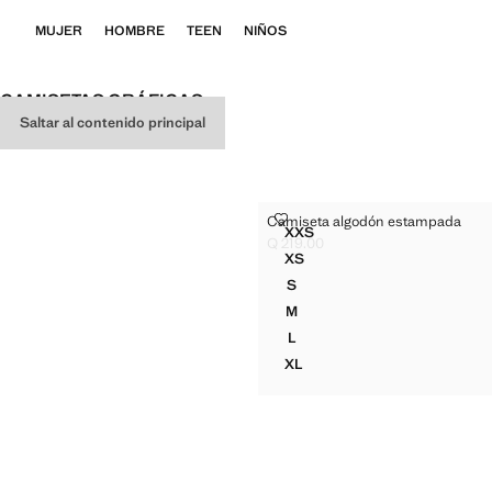
MUJER
HOMBRE
TEEN
NIÑOS
CAMISETAS GRÁFICAS
Saltar al contenido principal
CAMISETA ALGODÓN ESTAMP
Camiseta algodón estampada
Tallas
XXS
CAMISETA ALGODÓN EST
Q 219.00
Precio actual [Q 219.00 ]
XS
CAMISETA ALGODÓN ESTA
S
CAMISETA ALGODÓN ESTA
M
CAMISETA ALGODÓN ESTA
L
CAMISETA ALGODÓN ESTA
XL
CAMISETA ALGODÓN ESTA