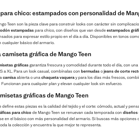
 para chico: estampados con personalidad de Man
go Teen son la pieza clave para construir looks con carácter sin complicaci
lgodón estampadas
para chico, con diseños que van desde
estampados gráf
nsados para expresar estilo propio en el día a día. Disponibles en tonos como 
 cualquier básico del armario.
 camiseta gráfica de Mango Teen
isetas gráficas
garantiza frescura y comodidad durante todo el día, con una
XXS a XL. Para un look casual, combínalas con
bermudas
o
jeans de corte rect
na
camisa
abierta o una
chaqueta vaquera
y para los días más frescos, comb
 Funcionan para cualquier plan y elevan cualquier look sin esfuerzo.
camisetas gráficas de Mango Teen
 define estas piezas es la calidad del tejido y el corte: cómodo, actual y pen
áficas para chico
de Mango Teen se renuevan cada temporada con
diseños 
se en el básico con más personalidad del armario. Si buscas más opciones
toda la colección y encuentra la que mejor te representa.