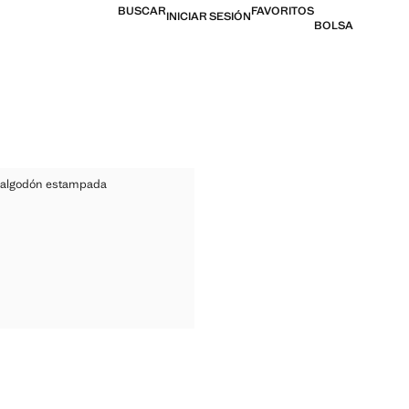
BUSCAR
FAVORITOS
INICIAR SESIÓN
BOLSA
ETA ALGODÓN ESTAMPADA
 algodón estampada
ISETA ALGODÓN ESTAMPADA
ual [Q 219.00 ]
SETA ALGODÓN ESTAMPADA
SETA ALGODÓN ESTAMPADA
SETA ALGODÓN ESTAMPADA
SETA ALGODÓN ESTAMPADA
SETA ALGODÓN ESTAMPADA