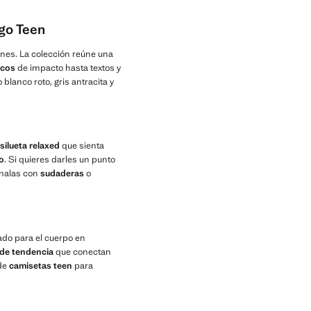
go Teen
ones. La colección reúne una
icos
de impacto hasta textos y
blanco roto, gris antracita y
silueta relaxed
que sienta
o
. Si quieres darles un punto
ínalas con
sudaderas
o
sado para el cuerpo en
de tendencia
que conectan
 de
camisetas teen
para