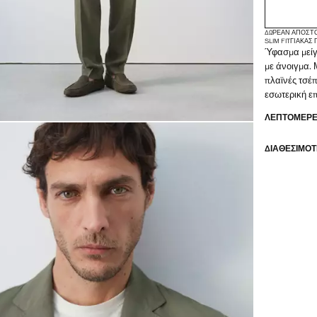
ΔΩΡΕΆΝ ΑΠΟΣΤ
SLIM FIT
ΓΙΑΚΆΣ
Ύφασμα μείγμα
με άνοιγμα. 
πλαϊνές τσέπ
εσωτερική ε
ΛΕΠΤΟΜΈΡΕΙ
ΔΙΑΘΕΣΙΜΌΤ