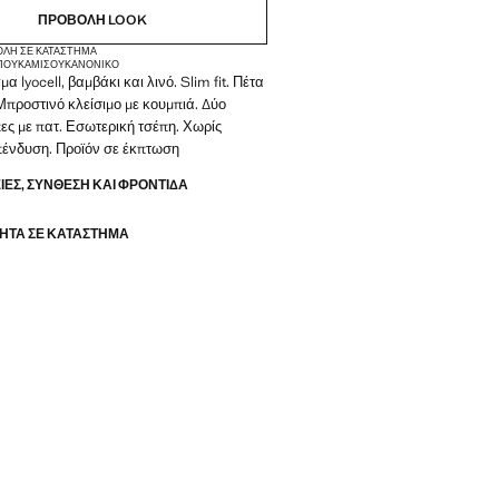
ΠΡΟΒΟΛΉ LOOK
ΟΛΉ ΣΕ ΚΑΤΆΣΤΗΜΑ
 ΠΟΥΚΆΜΙΣΟΥ
ΚΑΝΟΝΙΚΌ
 lyocell, βαμβάκι και λινό. Slim fit. Πέτα
Μπροστινό κλείσιμο με κουμπιά. Δύο
ες με πατ. Εσωτερική τσέπη. Χωρίς
πένδυση. Προϊόν σε έκπτωση
ΕΣ, ΣΎΝΘΕΣΗ ΚΑΙ ΦΡΟΝΤΊΔΑ
ΗΤΑ ΣΕ ΚΑΤΆΣΤΗΜΑ