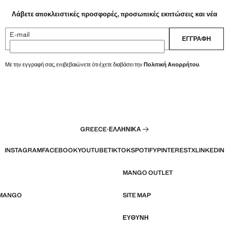
Λάβετε αποκλειστικές προσφορές, προσωπικές εκπτώσεις και νέα
E-mail
ΕΓΓΡΑΦΉ
Με την εγγραφή σας, επιβεβαιώνετε ότι έχετε διαβάσει την
Πολιτική Απορρήτου
.
GREECE
·
ΕΛΛΗΝΙΚΆ
INSTAGRAM
FACEBOOK
YOUTUBE
TIKTOK
SPOTIFY
PINTEREST
X
LINKEDIN
MANGO OUTLET
 MANGO
SITE MAP
ΕΥΘΥΝΗ