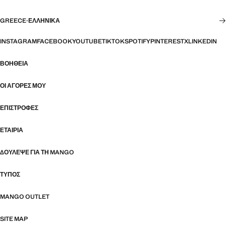
GREECE
·
ΕΛΛΗΝΙΚΆ
INSTAGRAM
FACEBOOK
YOUTUBE
TIKTOK
SPOTIFY
PINTEREST
X
LINKEDIN
ΒΟΉΘΕΙΑ
ΟΙ ΑΓΟΡΈΣ ΜΟΥ
ΕΠΙΣΤΡΟΦΈΣ
ΕΤΑΙΡΊΑ
ΔΟΎΛΕΨΕ ΓΙΑ ΤΗ MANGO
ΤΎΠΟΣ
MANGO OUTLET
SITE MAP