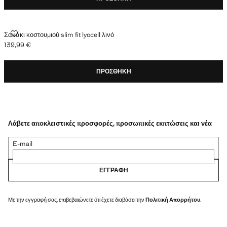
ΣΑΚΆΚΙ ΚΟΣΤΟΥΜΙΟΎ SLIM FIT LYOCELL ΛΙΝΌ
Σακάκι κοστουμιού slim fit lyocell λινό
139,99 €
Ισχύουσα τιμή [139,99 € ]
ΠΡΟΣΘΉΚΗ
Λάβετε αποκλειστικές προσφορές, προσωπικές εκπτώσεις και νέα
E-mail
ΕΓΓΡΑΦΉ
Με την εγγραφή σας, επιβεβαιώνετε ότι έχετε διαβάσει την
Πολιτική Απορρήτου
.