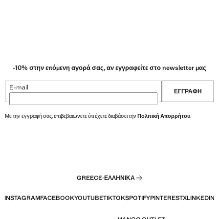
-10% στην επόμενη αγορά σας, αν εγγραφείτε στο newsletter μας
E-mail
ΕΓΓΡΑΦΉ
Με την εγγραφή σας, επιβεβαιώνετε ότι έχετε διαβάσει την
Πολιτική Απορρήτου
.
GREECE
·
ΕΛΛΗΝΙΚΆ
INSTAGRAM
FACEBOOK
YOUTUBE
TIKTOK
SPOTIFY
PINTEREST
X
LINKEDIN