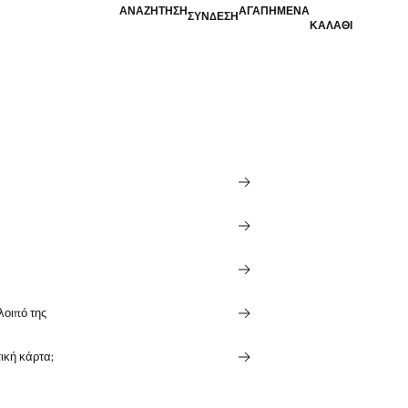
ΑΝΑΖΉΤΗΣΗ
ΑΓΑΠΗΜΈΝΑ
ΣΎΝΔΕΣΗ
ΚΑΛΆΘΙ
λοιπό της
ική κάρτα;