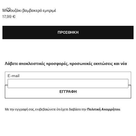
ΜΠΛΟΥΖΆΚΙ ΒΑΜΒΑΚΕΡΌ ΕΜΠΡΙΜΈ
Μπλουζάκι βαμβακερό εμπριμέ
17,99 €
Ισχύουσα τιμή [17,99 € ]
ΠΡΟΣΘΉΚΗ
Λάβετε αποκλειστικές προσφορές, προσωπικές εκπτώσεις και νέα
E-mail
ΕΓΓΡΑΦΉ
Με την εγγραφή σας, επιβεβαιώνετε ότι έχετε διαβάσει την
Πολιτική Απορρήτου
.