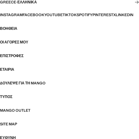
GREECE
·
ΕΛΛΗΝΙΚΆ
INSTAGRAM
FACEBOOK
YOUTUBE
TIKTOK
SPOTIFY
PINTEREST
X
LINKEDIN
ΒΟΉΘΕΙΑ
ΟΙ ΑΓΟΡΈΣ ΜΟΥ
ΕΠΙΣΤΡΟΦΈΣ
ΕΤΑΙΡΊΑ
ΔΟΎΛΕΨΕ ΓΙΑ ΤΗ MANGO
ΤΎΠΟΣ
MANGO OUTLET
SITE MAP
ΕΥΘΥΝΗ