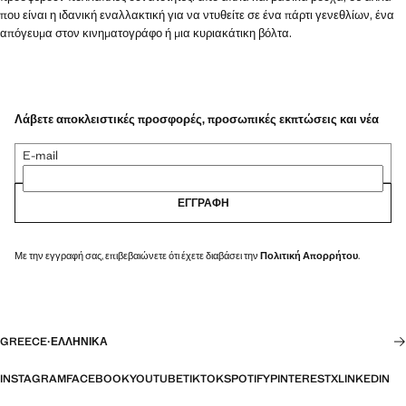
που είναι η ιδανική εναλλακτική για να ντυθείτε σε ένα πάρτι γενεθλίων, ένα
απόγευμα στον κινηματογράφο ή μια κυριακάτικη βόλτα.
Λάβετε αποκλειστικές προσφορές, προσωπικές εκπτώσεις και νέα
E-mail
ΕΓΓΡΑΦΉ
Με την εγγραφή σας, επιβεβαιώνετε ότι έχετε διαβάσει την
Πολιτική Απορρήτου
.
GREECE
·
ΕΛΛΗΝΙΚΆ
INSTAGRAM
FACEBOOK
YOUTUBE
TIKTOK
SPOTIFY
PINTEREST
X
LINKEDIN