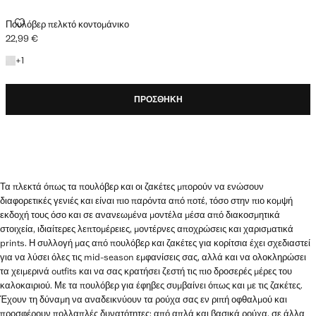
ΠΟΥΛΌΒΕΡ ΠΕΛΚΤΌ ΚΟΝΤΟΜΆΝΙΚΟ
Πουλόβερ πελκτό κοντομάνικο
22,99 €
Ισχύουσα τιμή [22,99 € ]
+1 χρώμα
+
1
ΠΡΟΣΘΉΚΗ
Τα πλεκτά όπως τα πουλόβερ και οι ζακέτες μπορούν να ενώσουν
διαφορετικές γενιές και είναι πιο παρόντα από ποτέ, τόσο στην πιο κομψή
εκδοχή τους όσο και σε ανανεωμένα μοντέλα μέσα από διακοσμητικά
στοιχεία, ιδιαίτερες λεπτομέρειες, μοντέρνες αποχρώσεις και χαρισματικά
prints. Η συλλογή μας από πουλόβερ και ζακέτες για κορίτσια έχει σχεδιαστεί
για να λύσει όλες τις mid-season εμφανίσεις σας, αλλά και να ολοκληρώσει
τα χειμερινά outfits και να σας κρατήσει ζεστή τις πιο δροσερές μέρες του
καλοκαιριού. Με τα πουλόβερ για έφηβες συμβαίνει όπως και με τις ζακέτες.
Έχουν τη δύναμη να αναδεικνύουν τα ρούχα σας εν ριπή οφθαλμού και
προσφέρουν πολλαπλές δυνατότητες: από απλά και βασικά ρούχα, σε άλλα