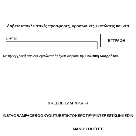
Λάβετε αποκλειστικές προσφορές, προσωπικές εκπτώσεις και νέα
E-mail
ΕΓΓΡΑΦΉ
Με την εγγραφή σας, επιβεβαιώνετε ότι έχετε διαβάσει την
Πολιτική Απορρήτου
.
GREECE
·
ΕΛΛΗΝΙΚΆ
INSTAGRAM
FACEBOOK
YOUTUBE
TIKTOK
SPOTIFY
PINTEREST
X
LINKEDIN
MANGO OUTLET