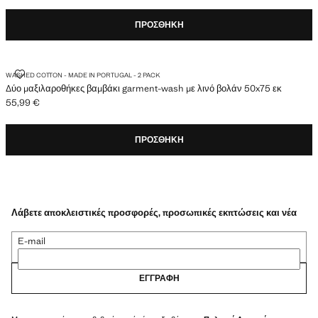
ΠΡΟΣΘΉΚΗ
ΔΎΟ ΜΑΞΙΛΑΡΟΘΉΚΕΣ ΒΑΜΒΆΚΙ GARMENT-WASH ΜΕ ΛΙΝΌ ΒΟΛΆΝ 50
WASHED COTTON - MADE IN PORTUGAL - 2 PACK
Δύο μαξιλαροθήκες βαμβάκι garment-wash με λινό βολάν 50x75 εκ
55,99 €
Ισχύουσα τιμή [55,99 € ]
ΠΡΟΣΘΉΚΗ
Λάβετε αποκλειστικές προσφορές, προσωπικές εκπτώσεις και νέα
E-mail
ΕΓΓΡΑΦΉ