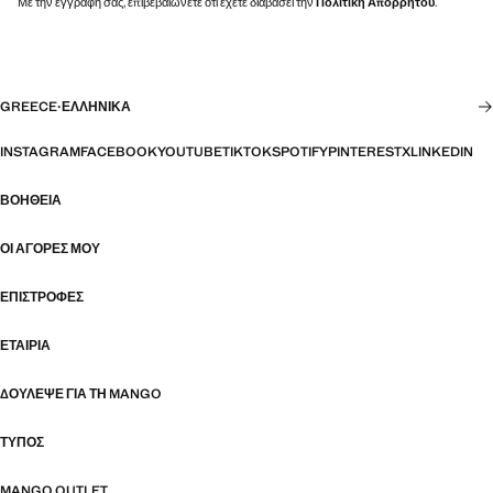
Με την εγγραφή σας, επιβεβαιώνετε ότι έχετε διαβάσει την
Πολιτική Απορρήτου
.
GREECE
·
ΕΛΛΗΝΙΚΆ
INSTAGRAM
FACEBOOK
YOUTUBE
TIKTOK
SPOTIFY
PINTEREST
X
LINKEDIN
ΒΟΉΘΕΙΑ
ΟΙ ΑΓΟΡΈΣ ΜΟΥ
ΕΠΙΣΤΡΟΦΈΣ
ΕΤΑΙΡΊΑ
ΔΟΎΛΕΨΕ ΓΙΑ ΤΗ MANGO
ΤΎΠΟΣ
MANGO OUTLET