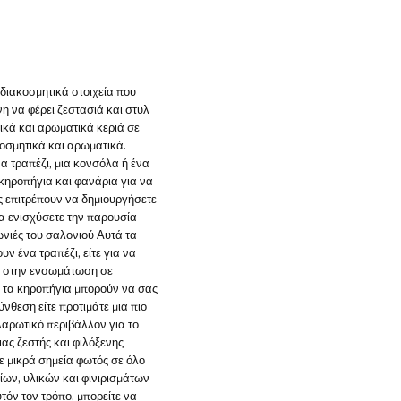
 διακοσμητικά στοιχεία που
 να φέρει ζεστασιά και στυλ
ικά και αρωματικά κεριά σε
κοσμητικά και αρωματικά.
α τραπέζι, μια κονσόλα ή ένα
 κηροπήγια και φανάρια για να
ς επιτρέπουν να δημιουργήσετε
να ενισχύσετε την παρουσία
ωνιές του σαλονιού Αυτά τα
ν ένα τραπέζι, είτε για να
λα στην ενσωμάτωση σε
ι τα κηροπήγια μπορούν να σας
νθεση είτε προτιμάτε μια πιο
λαρωτικό περιβάλλον για το
ιας ζεστής και φιλόξενης
τε μικρά σημεία φωτός σε όλο
ίων, υλικών και φινιρισμάτων
τόν τον τρόπο, μπορείτε να