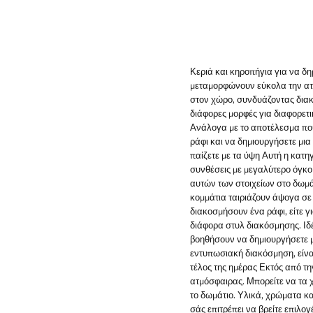
Κεριά και κηροπήγια για να δη
μεταμορφώνουν εύκολα την ατμ
στον χώρο, συνδυάζοντας διακο
διάφορες μορφές για διαφορετι
Ανάλογα με το αποτέλεσμα που
ράφι και να δημιουργήσετε μια
παίζετε με τα ύψη Αυτή η κατ
συνθέσεις με μεγαλύτερο όγκο
αυτών των στοιχείων στο δωμά
κομμάτια ταιριάζουν άψογα σε 
διακοσμήσουν ένα ράφι, είτε 
διάφορα στυλ διακόσμησης. Ιδ
βοηθήσουν να δημιουργήσετε μι
εντυπωσιακή διακόσμηση, είνα
τέλος της ημέρας Εκτός από τη
ατμόσφαιρας. Μπορείτε να τα χ
το δωμάτιο. Υλικά, χρώματα κ
σάς επιτρέπει να βρείτε επιλ