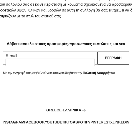
ου σαλονιού σας σε κάθε περίσταση με κομμάτια σχεδιασμένα να προσφέρουν
ορετικών υψών, υλικών και μορφών σε αυτή τη συλλογή θα σας επιτρέψει να δ
ιριάζουν με το στυλ του σπιτιού σας.
Λάβετε αποκλειστικές προσφορές, προσωπικές εκπτώσεις και νέα
E-mail
ΕΓΓΡΑΦΉ
Με την εγγραφή σας, επιβεβαιώνετε ότι έχετε διαβάσει την
Πολιτική Απορρήτου
.
GREECE
·
ΕΛΛΗΝΙΚΆ
INSTAGRAM
FACEBOOK
YOUTUBE
TIKTOK
SPOTIFY
PINTEREST
X
LINKEDIN