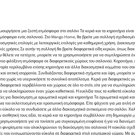
μιουργήσετε μια ζεστή ατμόσφαιρα στο σαλόνι Τα κεριά και τα κηροπήγια είναι
όσφαιρα ενός σαλονιού. Στο Mango Home, θα βρείτε μια συλλογή σχεδιασμένη
σμητικές επιλογές με λειτουργικές επιλογές για καθημερινή χρήση. Διακοσμητ
κές χρήσεις Σε αυτήν τη συλλογή θα βρείτε διαφορετικά είδη κεριών, όπως δια
 θέλετε να πετύχετε, μπορείτε να τα χρησιμοποιήσετε για να συμπληρώσετε έν
 πιο φιλόξενη ατμόσφαιρα σε διαφορετικούς χώρους του σαλονιού. Κηροπήγια,
ηγορία περιλαμβάνει επίσης κηροπήγια και άλλα διακοσμητικά κομμάτια που σα
 και οπτική ισορροπία. Συνδυάζοντας διαφορετικά σχήματα και ύψη, μπορείτε 
τιο χωρίς να υπερνικήσετε το συνολικό αποτέλεσμα. Κεριά για διαφορετικές γ
διαφορετικά περιβάλλοντα και χώρους σε όλο το σπίτι, είτε για να συμπληρώσου
για να ολοκληρώσουν έναν χώρο καθιστικού. Η ευελιξία τους τα καθιστά εύκο
έες για διακόσμηση με αρωματικά κεριά και κηροπήγια Τα αρωματικά κεριά κα
α πιο εκλεπτυσμένη και προσωπική ατμόσφαιρα. Είτε ψάχνετε για μια απλή σύ
ι εύκολο να τα συνδυάσετε με άλλα διακοσμητικά αντικείμενα στο σαλόνι. Χα
ν αισθητική τους αξία, τα κεριά και τα κηροπήγια συμβάλλουν στη δημιουργία μ
ρησιμοποιήσετε για να τονίσετε μια συγκεκριμένη επιφάνεια ή για να διανείμε
αι φινιρίσματα που ολοκληρώνουν τη διακόσμηση του σαλονιού Η ποικιλία σχεδ
ογές που ενσωματώνονται εύκολα σε διαφορετικά στυλ εσωτερικού χώρου. Με αυ