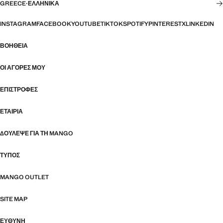
GREECE
·
ΕΛΛΗΝΙΚΆ
INSTAGRAM
FACEBOOK
YOUTUBE
TIKTOK
SPOTIFY
PINTEREST
X
LINKEDIN
ΒΟΉΘΕΙΑ
ΟΙ ΑΓΟΡΈΣ ΜΟΥ
ΕΠΙΣΤΡΟΦΈΣ
ΕΤΑΙΡΊΑ
ΔΟΎΛΕΨΕ ΓΙΑ ΤΗ MANGO
ΤΎΠΟΣ
MANGO OUTLET
SITE MAP
ΕΥΘΥΝΗ