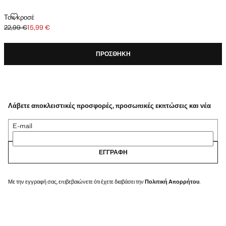
ΤΟΠ ΚΡΟΣΈ
Τοπ κροσέ
22,99 €
15,99 €
Αρχική τιμή με διαγραφή [22,99 € ]
Ισχύουσα τιμή [15,99 € ]
ΠΡΟΣΘΉΚΗ
Λάβετε αποκλειστικές προσφορές, προσωπικές εκπτώσεις και νέα
E-mail
ΕΓΓΡΑΦΉ
Με την εγγραφή σας, επιβεβαιώνετε ότι έχετε διαβάσει την
Πολιτική Απορρήτου
.