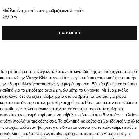
ΜΠΑΛΑΡΊΝΑ ΧΡΥΣΌΣΚΟΝΗ ΡΥΘΜΙΖΌΜΕΝΟ ΛΟΥΡΆΚΙ
Μπαλαρίνα χρυσόσκονη ρυθμιζόμενο λουράκι
25,99 €
Ισχύουσα τιμή [25,99 € ]
ΠΡΟΣΘΉΚΗ
Τα πρώτα βήματα με ασφάλεια και άνεση είναι ζωτικής σημασίας για τα μωρά
κορίτσια. Στην Mango Kids το γνωρίζουμε, γι' αυτό σας παρουσιάζουμε αυτήν
την ειδική συλλογή παπουτσιών για μωρά κορίτσια. Εδώ θα βρείτε παπούτσια
παιδικά για τα μικρότερα από 9 μηνών μέχρι τα 6 χρόνια. Με ένα μεγάλο
κατάλογο, δεν θα έχετε προβλήματα στο να βρείτε παπούτσια για μωρά
κορίτσια σε διάφορα στυλ, μεγέθη και χρώματα. Εάν προτιμάτε να επενδύσετε
σε καθημερινά, λειτουργικά και άνετα παπούτσια, αγοράστε αθλητικά
παπούτσια για μωρά κορίτσια, αναμφίβολα το βασικό που δεν πρέπει να λείπει
από τη ντουλάπα της κόρης σας. Τα αθλητικά παπούτσια είναι ιδανικά για όλες
τις εποχές, αλλά εάν ψάχνετε για ειδικά παπούτσια για το καλοκαίρι, επιλέξτε
σανδάλια ή μπαλαρίνες. Αν, αντίθετα, ψάχνετε παπούτσια ντυσίματος για