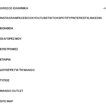
GREECE
·
ΕΛΛΗΝΙΚΆ
INSTAGRAM
FACEBOOK
YOUTUBE
TIKTOK
SPOTIFY
PINTEREST
X
LINKEDIN
ΒΟΉΘΕΙΑ
ΟΙ ΑΓΟΡΈΣ ΜΟΥ
ΕΠΙΣΤΡΟΦΈΣ
ΕΤΑΙΡΊΑ
ΔΟΎΛΕΨΕ ΓΙΑ ΤΗ MANGO
ΤΎΠΟΣ
MANGO OUTLET
SITE MAP