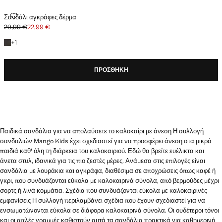
ΣΑΝΔΆΛΙ ΑΓΚΡΆΦΕΣ ΔΈΡΜΑ
Σανδάλι αγκράφες δέρμα
29,99 €
22,99 €
Αρχική τιμή με διαγραφή [29,99 € ]
Ισχύουσα τιμή [22,99 € ]
+1 χρώμα
+
1
ΠΡΟΣΘΉΚΗ
Παιδικά σανδάλια για να απολαύσετε το καλοκαίρι με άνεση Η συλλογή
σανδαλιών Mango Kids έχει σχεδιαστεί για να προσφέρει άνεση στα μικρά
παιδιά καθ' όλη τη διάρκεια του καλοκαιριού. Εδώ θα βρείτε ευέλικτα και
άνετα στυλ, ιδανικά για τις πιο ζεστές μέρες. Ανάμεσα στις επιλογές είναι
σανδάλια με λουράκια και αγκράφα, διαθέσιμα σε αποχρώσεις όπως καφέ ή
γκρι, που συνδυάζονται εύκολα με καλοκαιρινά σύνολα, από βερμούδες μέχρι
σορτς ή λινά κομμάτια. Σχέδια που συνδυάζονται εύκολα με καλοκαιρινές
εμφανίσεις Η συλλογή περιλαμβάνει σχέδια που έχουν σχεδιαστεί για να
ενσωματώνονται εύκολα σε διάφορα καλοκαιρινά σύνολα. Οι ουδέτεροι τόνοι
και οι απλές γραμμές καθιστούν αυτά τα σανδάλια πρακτικά για καθημερινή