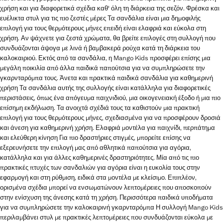
χρήση και για διαφορετικά σχέδια καθ' όλη τη διάρκεια της σεζόν. Φρέσκα και
ευέλικτα στυλ για τις πιο ζεστές μέρες Τα σανδάλια είναι μια δημοφιλής
επιλογή για τους θερμότερους μήνες επειδή είναι ελαφριά και εύκολα στη
χρήση. Αν ψάχνετε για ζεστά χρώματα, θα βρείτε επιλογές στη συλλογή που
συνδυάζονται άψογα με λινά ή βαμβακερά ρούχα κατά τη διάρκεια του
καλοκαιριού. Εκτός από τα σανδάλια, η Mango Kids προσφέρει επίσης μια
μεγάλη ποικιλία από άλλα παιδικά παπούτσια για να συμπληρώσετε την
γκαρνταρόμπα τους. Άνετα και πρακτικά παιδικά σανδάλια για καθημερινή
χρήση Τα σανδάλια αυτής της συλλογής είναι κατάλληλα για διαφορετικές
περιστάσεις, όπως ένα απόγευμα παιχνιδιού, μια οικογενειακή έξοδο ή μια πιο
επίσημη εκδήλωση. Τα ανοιχτά σχέδιά τους τα καθιστούν μια πρακτική
επιλογή για τους θερμότερους μήνες, σχεδιασμένα για να προσφέρουν δροσιά
και άνεση για καθημερινή χρήση. Ελαφριά μοντέλα για παιχνίδι, περπάτημα
και ελεύθερη κίνηση Για πιο δραστήριες στιγμές, μπορείτε επίσης να
εξερευνήσετε την επιλογή μας από αθλητικά παπούτσια για αγόρια,
κατάλληλα και για άλλες καθημερινές δραστηριότητες. Μία από τις πιο
πρακτικές πτυχές των σανδαλιών για αγόρια είναι η ευκολία τους στην
εφαρμογή και στη ρύθμιση, ειδικά στα μοντέλα με κλείσιμο. Επιπλέον,
ορισμένα σχέδια μπορεί να ενσωματώνουν λεπτομέρειες που αποσκοπούν
στην ενίσχυση της άνεσης κατά τη χρήση. Περισσότερα παιδικά υποδήματα
για να συμπληρώσετε την καλοκαιρινή γκαρνταρόμπα Η συλλογή Mango Kids
περιλαμβάνει στυλ με πρακτικές λεπτομέρειες που συνδυάζονται εύκολα με