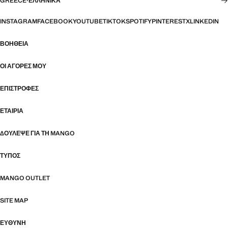
GREECE
·
ΕΛΛΗΝΙΚΆ
INSTAGRAM
FACEBOOK
YOUTUBE
TIKTOK
SPOTIFY
PINTEREST
X
LINKEDIN
ΒΟΉΘΕΙΑ
ΟΙ ΑΓΟΡΈΣ ΜΟΥ
ΕΠΙΣΤΡΟΦΈΣ
ΕΤΑΙΡΊΑ
ΔΟΎΛΕΨΕ ΓΙΑ ΤΗ MANGO
ΤΎΠΟΣ
MANGO OUTLET
SITE MAP
ΕΥΘΥΝΗ